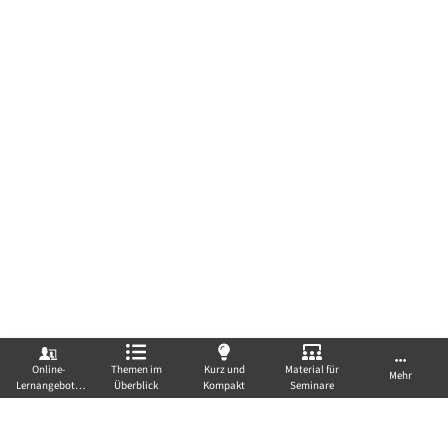
Online-
Themen im
Kurz und
Material für
Mehr
Lernangebote
Überblick
Kompakt
Seminare
Seitenlink kopieren
von A-Z
FÜR EIN GESUNDES
Rechtliche