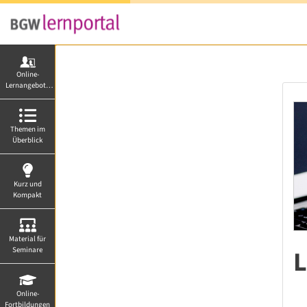
Online-
Lernangebote
von A-Z
Themen im
Überblick
Kurz und
Kompakt
Material für
L
Seminare
Online-
Fortbildungen