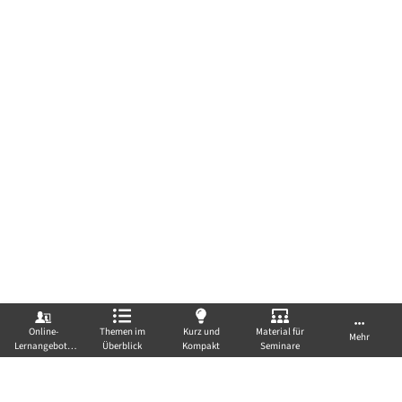
Online-
Themen im
Kurz und
Material für
Mehr
Lernangebote
Überblick
Kompakt
Seminare
Seitenlink kopieren
von A-Z
FÜR EIN GESUNDES
Rechtliche