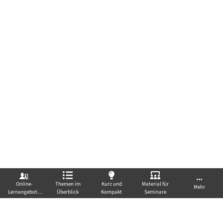
Online-
Themen im
Kurz und
Material für
Mehr
Lernangebote
Überblick
Kompakt
Seminare
Seitenlink kopieren
von A-Z
FÜR EIN GESUNDES
Rechtliche