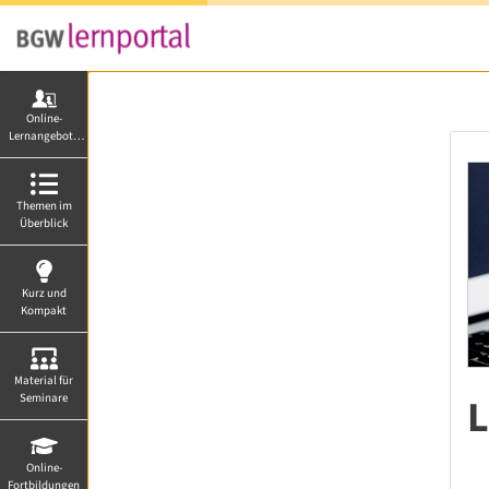
Online-
Lernangebote
von A-Z
Themen im
Überblick
Kurz und
Kompakt
Material für
L
Seminare
Online-
Fortbildungen