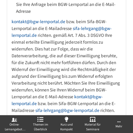
Sie Ihre Anfrage beim BGW-Lernportal an die E-Mail-
Adresse
kontakt@bgw-lernportal.de
bzw. beim Sifa-BGW-
Lernportal an die E-Mailadresse
sifa-lehrgang@bgw-
lernportal.de
richten. gemäß Art. 7 Abs. 3 DSGVO Ihre
einmal erteilte Einwilligung jederzeit formlos zu
widerrufen. Dies hat zur Folge, dass wir die
Datenverarbeitung, die auf dieser Einwilligung beruhte,
für die Zukunft nicht mehr fortführen dürfen. Durch den
Widerruf der Einwilligung wird die Rechtmäßigkeit der
aufgrund der Einwilligung bis zum Widerruf erfolgten
Verarbeitung nicht berührt. Möchten Sie Ihre Einwilligung
widerrufen, können Sie Ihren Widerruf beim BGW-
Lernportal an die E-Mail-Adresse
kontakt@bgw-
lernportal.de
bzw. beim Sifa-BGW-Lernportal an die E-
Mailadresse
sifa-lehrgang@bgw-lernportal.de
richten.
sich gemäß Art. 77 DSGVO bei einer Aufsichtsbehörde zu
beschweren. In der Regel können Sie sich hierfür an den
Online-
Themen im
Kurz und
Material für
Mehr
Lernangebote
Überblick
Kompakt
Seminare
Bundesbeauftragten für den Datenschutz und die