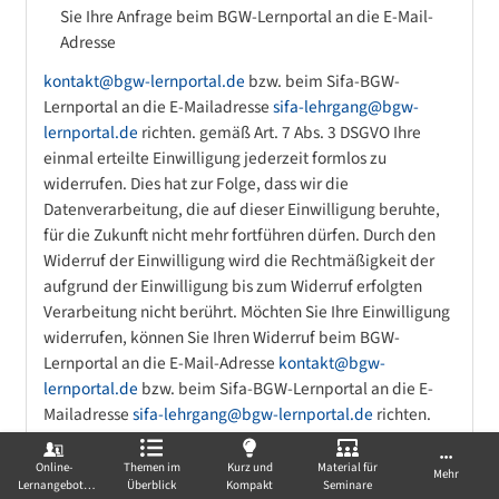
Sie Ihre Anfrage beim BGW-Lernportal an die E-Mail-
Adresse
kontakt@bgw-lernportal.de
bzw. beim Sifa-BGW-
Lernportal an die E-Mailadresse
sifa-lehrgang@bgw-
lernportal.de
richten. gemäß Art. 7 Abs. 3 DSGVO Ihre
einmal erteilte Einwilligung jederzeit formlos zu
widerrufen. Dies hat zur Folge, dass wir die
Datenverarbeitung, die auf dieser Einwilligung beruhte,
für die Zukunft nicht mehr fortführen dürfen. Durch den
Widerruf der Einwilligung wird die Rechtmäßigkeit der
aufgrund der Einwilligung bis zum Widerruf erfolgten
Verarbeitung nicht berührt. Möchten Sie Ihre Einwilligung
widerrufen, können Sie Ihren Widerruf beim BGW-
Lernportal an die E-Mail-Adresse
kontakt@bgw-
lernportal.de
bzw. beim Sifa-BGW-Lernportal an die E-
Mailadresse
sifa-lehrgang@bgw-lernportal.de
richten.
sich gemäß Art. 77 DSGVO bei einer Aufsichtsbehörde zu
beschweren. In der Regel können Sie sich hierfür an den
Online-
Themen im
Kurz und
Material für
Mehr
Lernangebote
Überblick
Kompakt
Seminare
Bundesbeauftragten für den Datenschutz und die