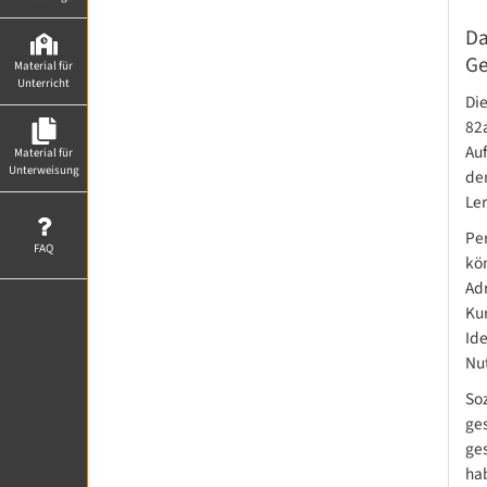
Da
Ge
Material für
Unterricht
Die
82
Au
Material für
Unterweisung
de
Le
Pe
FAQ
kö
Adr
Kur
Ide
Nut
So
ges
ge
ha