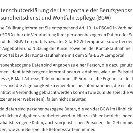
tenschutzerklärung der Lernportale der Berufsgenoss
sundheitsdienst und Wohlfahrtspflege (BGW)
se Erklärung informiert Sie entsprechend Art. 13, 14 DSGVO in Verbind
a SGB X über die Verarbeitung Ihrer personenbezogenen Daten oder S
fruf des BGW-Lernportals bzw. des Sifa-BGW-Lernportals sowie bei de
n Angeboten und Nutzung der Kurse, sowie bei der Kontaktaufnahme
rnportal bzw. der Kontaktaufnahme mit dem Sifa-BGW-Lernportal.
rsonenbezogene Daten sind Angaben zu einer Person, die dazu genutz
nnen, identitätsbezogene Informationen zu erfahren, wie zum Beispie
esse, E-Mail-Adresse, Telefonnummer, IP-Adresse, die Ergebnisse des
ses und die Zugehörigkeit zu einer Branche. Informationen, die nicht m
ntität in Verbindung gebracht werden können (wie zum Beispiel die A
zer unserer Webseiten), fallen nicht darunter.
zialdaten sind personenbezogene Daten, die von der BGW im Hinblick 
etzlichen Aufgaben verarbeitet werden. Hierzu zählen betriebs- oder
schäftsbezogene Daten, auch von juristischen Personen, die Geheimni
ben, wie zum Beispiel die Betriebsstättennummer.