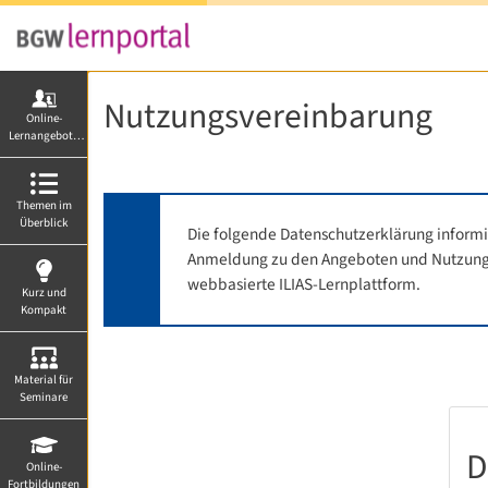
Nutzungsvereinbarung
Online-
Lernangebote
von A-Z
Themen im
Überblick
Die folgende Datenschutzerklärung informi
Anmeldung zu den Angeboten und Nutzung d
webbasierte ILIAS-Lernplattform.
Kurz und
Kompakt
Material für
Seminare
D
Online-
Fortbildungen