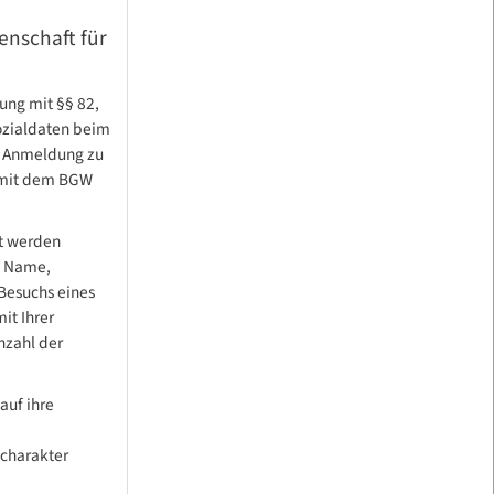
enschaft für
ung mit §§ 82,
ozialdaten beim
r Anmeldung zu
 mit dem BGW
t werden
l Name,
 Besuchs eines
it Ihrer
nzahl der
auf ihre
scharakter