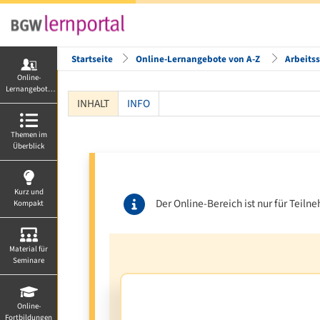
Startseite
Online-Lernangebote von A-Z
Arbeits
Online-
Lernangebote
von A-Z
INHALT
INFO
Themen im
Überblick
Kurz und
Der Online-Bereich ist nur für Tei
Kompakt
Material für
Seminare
Online-
Fortbildungen